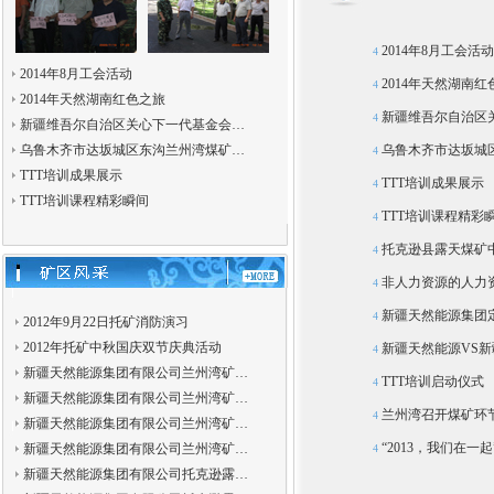
2014年8月工会活动
4
2014年8月工会活动
2014年天然湖南红
4
2014年天然湖南红色之旅
新疆维吾尔自治区
4
新疆维吾尔自治区关心下一代基金会…
乌鲁木齐市达坂城区东沟兰州湾煤矿…
乌鲁木齐市达坂城区
4
TTT培训成果展示
TTT培训成果展示
4
TTT培训课程精彩瞬间
TTT培训课程精彩
4
托克逊县露天煤矿
4
非人力资源的人力
4
新疆天然能源集团
4
2012年9月22日托矿消防演习
2012年托矿中秋国庆双节庆典活动
新疆天然能源VS
4
新疆天然能源集团有限公司兰州湾矿…
TTT培训启动仪式
4
新疆天然能源集团有限公司兰州湾矿…
兰州湾召开煤矿环
4
新疆天然能源集团有限公司兰州湾矿…
“2013，我们在一
新疆天然能源集团有限公司兰州湾矿…
4
新疆天然能源集团有限公司托克逊露…